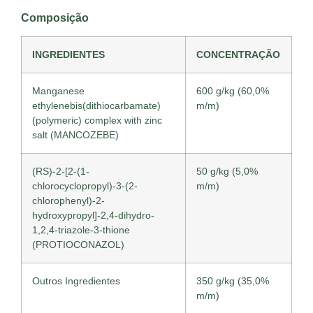
Composição
INGREDIENTES
CONCENTRAÇÃO
Manganese
600 g/kg (60,0%
ethylenebis(dithiocarbamate)
m/m)
(polymeric) complex with zinc
salt (MANCOZEBE)
(RS)-2-[2-(1-
50 g/kg (5,0%
chlorocyclopropyl)-3-(2-
m/m)
chlorophenyl)-2-
hydroxypropyl]-2,4-dihydro-
1,2,4-triazole-3-thione
(PROTIOCONAZOL)
Outros Ingredientes
350 g/kg (35,0%
m/m)