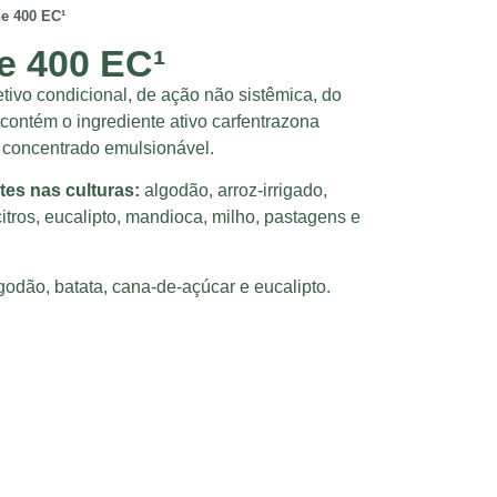
e 400 EC¹
e 400 EC¹
tivo condicional, de ação não sistêmica, do
 contém o ingrediente ativo carfentrazona
ão concentrado emulsionável.
ntes nas culturas:
algodão, arroz-irrigado,
citros, eucalipto, mandioca, milho, pastagens e
godão, batata, cana-de-açúcar e eucalipto.