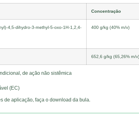
Concentração
thyl)-4,5-dihydro-3-methyl-5-oxo-1H-1,2,4-
400 g/kg (40% m/v)
652,6 g/kg (65,26% m/v
ndicional, de ação não sistêmica
vel (EC)
s de aplicação, faça o download da bula.