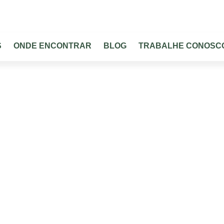
CULTURAS
PRODUTOS
ONDE ENCONTRAR
BLOG
S
ONDE ENCONTRAR
BLOG
TRABALHE CONOSC
Produtos
plo portfólio registrado para as principais culturas do Bra