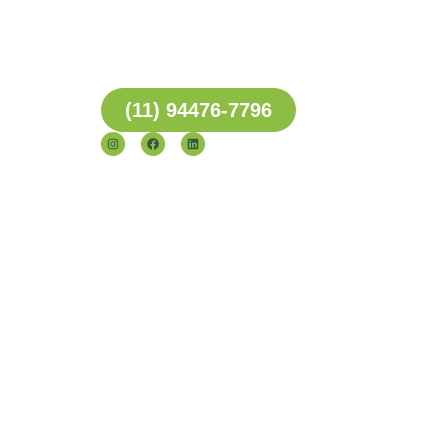
CONTATO
(11) 94476-7796
com ❤ por com5​​