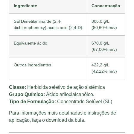
Ingrediente
Concentração
Sal Dimetilamina de (2,4-
806,0 g/L
dichlorophenoxy) acetic acid (2,4-D)
(80,60% m/v)
Equivalente ácido
670,0 g/L
(67,00% m/v)
Outros ingredientes
422,2 g/L
(42,22% m/v)
Classe:
Herbicida seletivo de ação sistêmica
Grupo Químico:
Ácido ariloxialcanóico.
Tipo de Formulação:
Concentrado Solúvel (SL)
Para informações mais detalhadas e instruções de
aplicação, faça o download da bula.