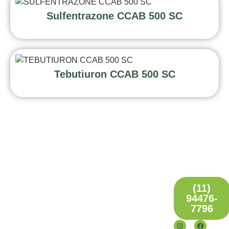
Sulfentrazone CCAB 500 SC
Tebutiuron CCAB 500 SC
LINKS
ENDEREÇO
CONTATO
Home
Edifício
Somos uma
(11)
Quem
Santos
94476-
empresa
Somos
Augusta,
7796
criada
Culturas
Alameda
para
Produtos