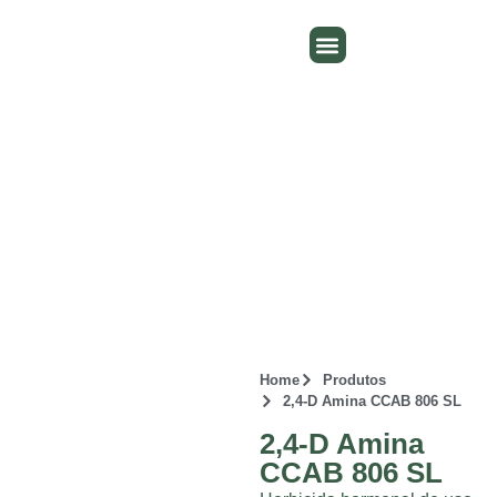
QUEM SOMOS
ONDE ENCONTRAR
TRABALHE CONOSCO
Produtos
Amplo portfólio registrado para as principais culturas do Brasil
Home
Produtos
2,4-D Amina CCAB 806 SL
2,4-D Amina
CCAB 806 SL