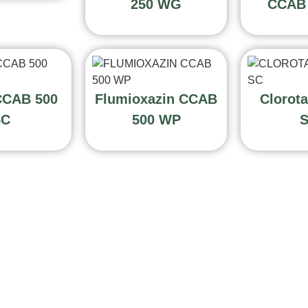
250 WG
CCAB 
CCAB 500
Flumioxazin CCAB
Clorota
SC
500 WP
S