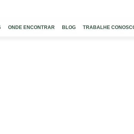
CULTURAS
PRODUTOS
ONDE ENCONTRAR
BLOG
S
ONDE ENCONTRAR
BLOG
TRABALHE CONOSC
Citros
plo portfólio registrado para as principais culturas do Bra