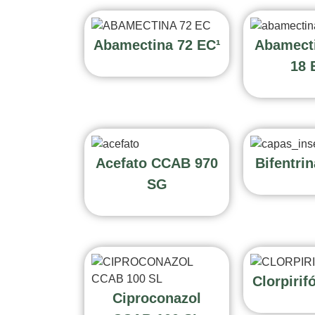
Abamectina 72 EC¹
Abamect
18 
Acefato CCAB 970
Bifentri
SG
Clorpirif
Ciproconazol