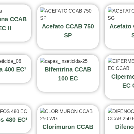
ina CCAB
Acefato CCAB 750
Acefato
EC II
SP
na 400 EC¹
Bifentrina CCAB
Ciperme
100 EC
EC 
ós 480 EC¹
Clorimuron CCAB
Difeno