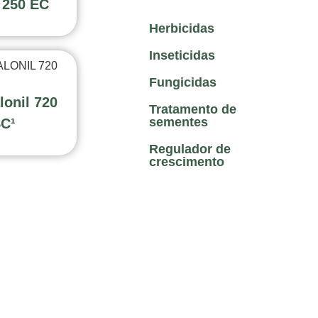
250 EC
Herbicidas
Inseticidas
Fungicidas
lonil 720
Tratamento de
sementes
C¹
Regulador de
crescimento